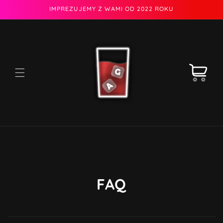
Przejdź
IMPREZUJEMY Z WAMI OD 2022 ROKU
do
treści
Koszyk
FAQ