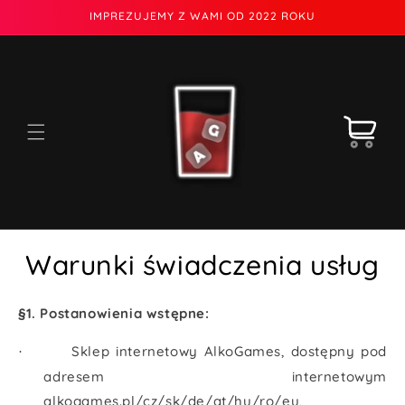
Przejdź
IMPREZUJEMY Z WAMI OD 2022 ROKU
do
treści
Koszyk
Warunki świadczenia usług
§1. Postanowienia wstępne:
Sklep internetowy AlkoGames, dostępny pod
·
adresem internetowym
alkogames.pl/cz/sk/de/at/hu/ro/eu,