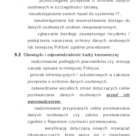
·
przestrzeganie przepisów o ochronie danych
osobowych w szczególności Ustawy,
·
nieudostępnianie swoich haseł do systemów IT,
·
nieudostępnianie lub nieumożliwianie dostępu do
danych osobowych osobom nieupoważnionym,
·
zgłaszanie każdego zauważonego incydentu /
podejrzenia naruszenia ochrony danych osobowych
lub niniejszej Polityki zgodnie procedurami.
9.2
Obowiązki i odpowiedzialność
kadry kierowniczej
·
nadzorowanie podległych pracowników czy stosują
zasady opisane w niniejszej Polityce,
·
potrzeb informacyjnych / szkoleniowych w zakresie
przepisów o ochronie danych osobowych,
·
zatwierdzanie wszelkich zmian dotyczących celów
przetwarzania danych osobowych
przed ich
wprowadzeniem
,
·
nadzorowanie przypisanych celów przetwarzania
danych osobowych czy zakres przetwarzania
zgodnie z Rejestrem czynności przetwarzania,
·
weryfikację dotyczącą nowych rozwiązań
informatycznych, które wiążą się z transferem