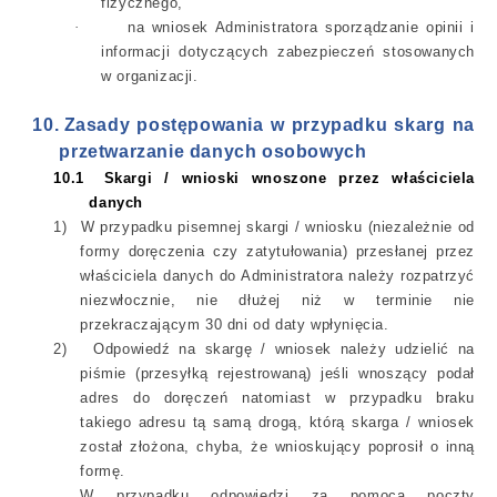
fizycznego,
·
na wniosek Administratora sporządzanie opinii i
informacji dotyczących zabezpieczeń stosowanych
w
organizacji.
10.
Zasady postępowania w przypadku skarg na
przetwarzanie danych osobowych
10.1
Skargi / wnioski wnoszone przez właściciela
danych
1)
W przypadku pisemnej skargi / wniosku (niezależnie od
formy doręczenia czy zatytułowania) przesłanej przez
właściciela danych do Administratora należy rozpatrzyć
niezwłocznie, nie dłużej niż w terminie nie
przekraczającym 30 dni od daty wpłynięcia.
2)
Odpowiedź na skargę / wniosek należy udzielić na
piśmie (przesyłką rejestrowaną) jeśli wnoszący podał
adres do doręczeń natomiast w przypadku braku
takiego adresu tą samą drogą, którą skarga / wniosek
został złożona, chyba, że wnioskujący poprosił o inną
formę.
W przypadku odpowiedzi za pomocą poczty