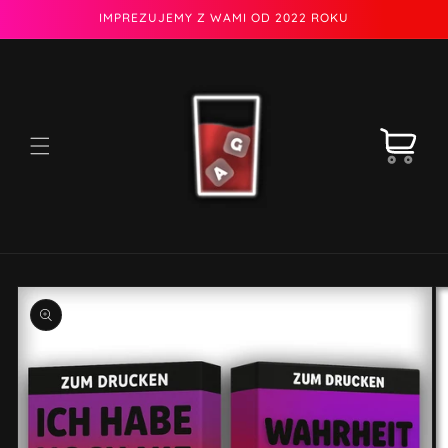
Przejdź
IMPREZUJEMY Z WAMI OD 2022 ROKU
do
treści
Koszyk
Pomiń,
aby
przejść
do
informacji
o
produkcie