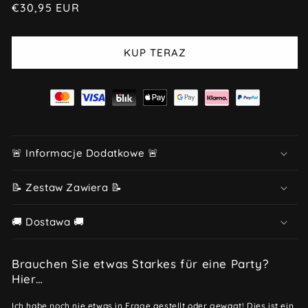
Cena
€30,95 EUR
regularna
KUP TERAZ
🚨 Informacje Dodatkowe 🚨
📝 Zestaw Zawiera 📝
🚚 Dostawa 🚚
Brauchen Sie etwas Starkes für eine Party?
Hier…
Ich habe noch nie etwas in Frage gestellt oder gewagt! Dies ist ein