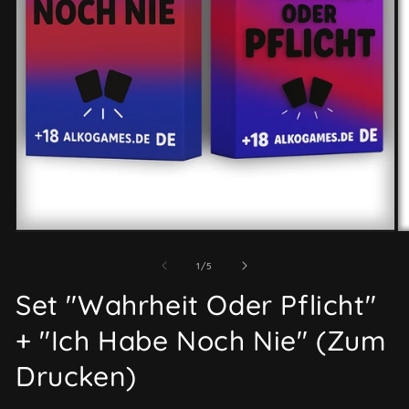
Otwórz
O
multimedia
mu
1
2
z
1
/
5
w
w
oknie
ok
Set "Wahrheit Oder Pflicht"
modalnym
m
+ "Ich Habe Noch Nie" (Zum
Drucken)