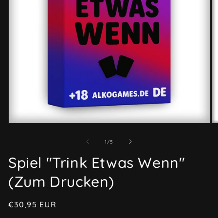
Otwórz
O
multimedia
mu
1
2
z
1
/
5
w
w
oknie
ok
Spiel "Trink Etwas Wenn"
modalnym
m
(Zum Drucken)
Cena
€30,95 EUR
regularna