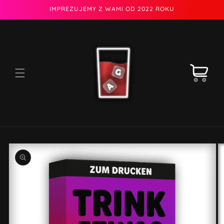
Przejdź
IMPREZUJEMY Z WAMI OD 2022 ROKU
do
treści
Koszyk
Pomiń,
aby
przejść
do
informacji
o
produkcie