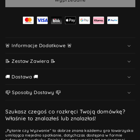
🚨 Informacje Dodatkowe 🚨
📝 Zestaw Zawiera 📝
🚚 Dostawa 🚚
📪 Sposoby Dostawy 📪
Szukasz czegoś co rozkręci Twoją domówkę?
Właśnie to znalazłeś lub znalazłaś!
„Pytanie czy Wyzwanie” to dobrze znana każdemu gra towarzyska
umilająca niejedno spotkanie, dotychczas dostępna w formie
cyfrowej do wydruku. Dzięki fizycznej wersji kart zawierającej