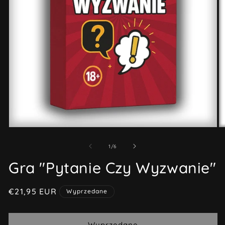
Otwórz
O
multimedia
mu
1
2
z
1
/
6
w
w
oknie
ok
Gra "Pytanie Czy Wyzwanie"
modalnym
m
Cena
€21,95 EUR
Wyprzedane
regularna
Wyprzedane