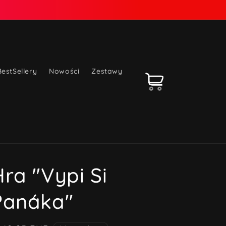
BestSellery
Nowości
Zestawy
Koszyk
Hra "Vypi Si
Panáka"