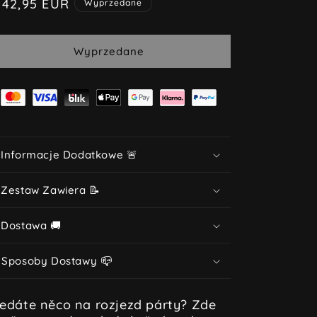
ena
142,95 EUR
Wyprzedane
egularna
Wyprzedane
 Informacje Dodatkowe 🚨
 Zestaw Zawiera 📝
 Dostawa 🚚
 Sposoby Dostawy 📪
ledáte něco na rozjezd párty? Zde