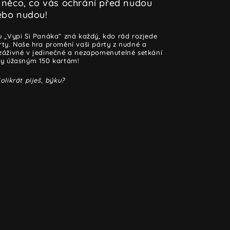
 něco, co vás ochrání před nudou
ebo nudou!
u „Vypi Si Panáka“ zná každý, kdo rád rozjede
rty. Naše hra promění vaši párty z nudné a
záživné v jedinečné a nezapomenutelné setkání
ky úžasným 150 kartám!
olikrát piješ, býku?