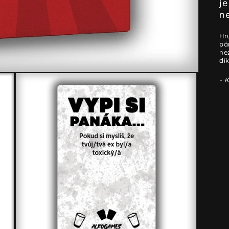
je
n
Hr
pá
ne
dí
- K