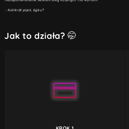
- Kolikrát piješ, býku?
Jak to działa?
🤭
KROK 1