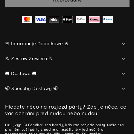
🚨 Informacje Dodatkowe 🚨
📝 Zestaw Zawiera 📝
🚚 Dostawa 🚚
📪 Sposoby Dostawy 📪
Hledáte něco na rozjezd párty? Zde je něco, co
vás ochrání před nudou nebo nudou!
Hru „Vypi Si Panáka“ zná každý, kdo rád rozjede párty. Naše hra
promění vaši párty z nudné a nezáživné v jedinečné a
nezapomenutelné setkání díky úžasným 150 kartám!