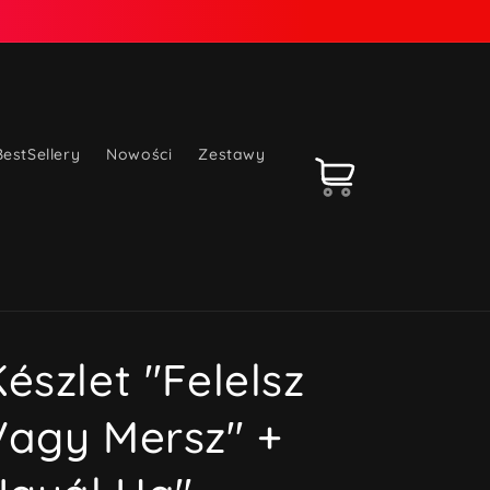
BestSellery
Nowości
Zestawy
Koszyk
észlet "Felelsz
Vagy Mersz" +