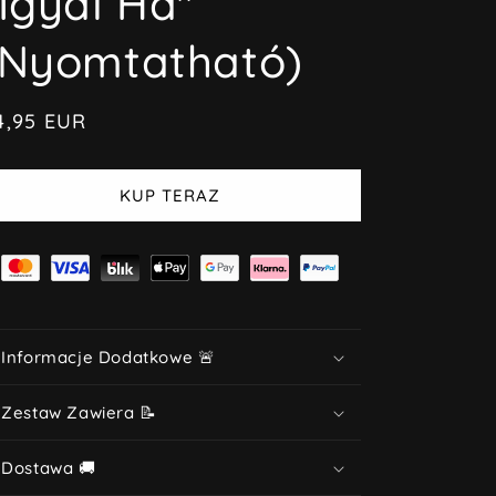
"Igyál Ha"
(Nyomtatható)
ena
4,95 EUR
egularna
KUP TERAZ
 Informacje Dodatkowe 🚨
 Zestaw Zawiera 📝
 Dostawa 🚚