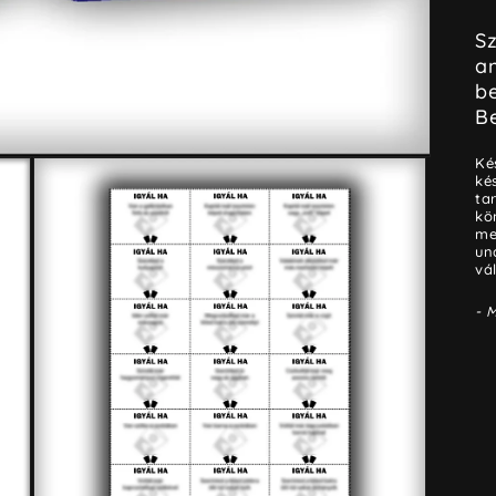
Sz
am
be
B
Ké
ké
ta
kö
me
un
vá
- 