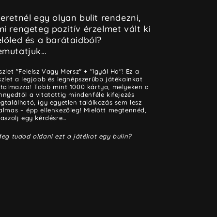
eretnél egy olyan bulit rendezni,
i rengeteg pozitív érzelmet vált ki
lőled és a barátaidból?
emutatjuk…
szlet "Felelsz Vagy Mersz" + "Igyál Ha"! Ez a
szlet a legjobb és legnépszerűbb játékainkat
rtalmazza! Több mint 1000 kártya, melyeken a
nnyedtől a vitatottig mindenféle kifejezés
gtalálható, így egyetlen találkozás sem lesz
almas – épp ellenkezőleg! Mielőtt megtennéd,
laszolj egy kérdésre…
Meg tudod oldani ezt a játékot egy bulin?