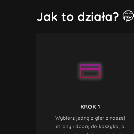
w
oknie
modalnym
Jak to działa?

KROK 1
Wybierz jedną z gier z naszej
strony i dodaj do koszyka, a