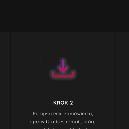
w
oknie

modalnym
KROK 2
Po opłaceniu zamówienia,
sprawdź adres e-mail, który