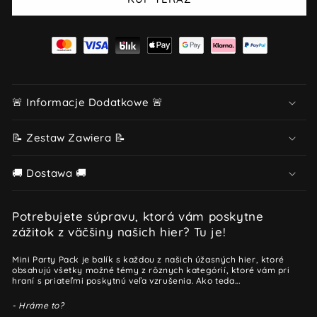
🚨 Informacje Dodatkowe 🚨
📝 Zestaw Zawiera 📝
🚚 Dostawa 🚚
Potrebujete súpravu, ktorá vám poskytne
zážitok z väčšiny našich hier? Tu je!
Mini Party Pack je balík s každou z našich úžasných hier, ktoré
obsahujú všetky možné témy z rôznych kategórií, ktoré vám pri
hraní s priateľmi poskytnú veľa vzrušenia. Ako teda...
- Hráme to?