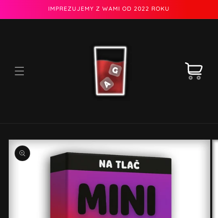
Przejdź
IMPREZUJEMY Z WAMI OD 2022 ROKU
do
treści
Koszyk
Pomiń,
aby
przejść
do
informacji
o
produkcie