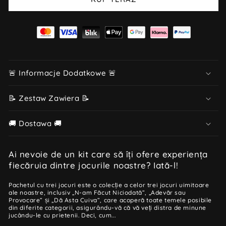
🚨 Informacje Dodatkowe 🚨
📝 Zestaw Zawiera 📝
🚚 Dostawa 🚚
Ai nevoie de un kit care să îți ofere experiența
fiecăruia dintre jocurile noastre? Iată-l!
Pachetul cu trei jocuri este o colecție a celor trei jocuri uimitoare
ale noastre, inclusiv „N-am Făcut Niciodată”, „Adevăr sau
Provocare” și „Dă Asta Cuiva”, care acoperă toate temele posibile
din diferite categorii, asigurându-vă că vă veți distra de minune
jucându-le cu prietenii. Deci, cum...