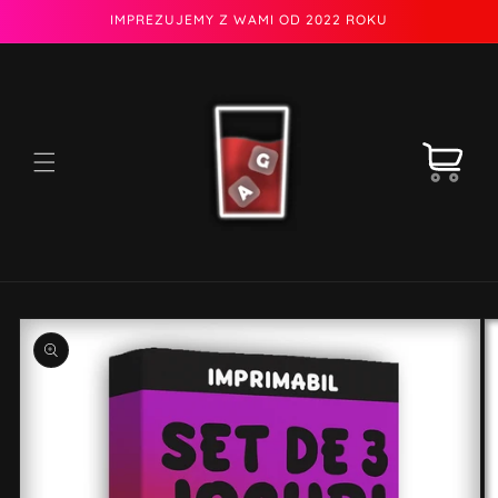
Przejdź
IMPREZUJEMY Z WAMI OD 2022 ROKU
do
treści
Koszyk
Pomiń,
aby
przejść
do
informacji
o
produkcie